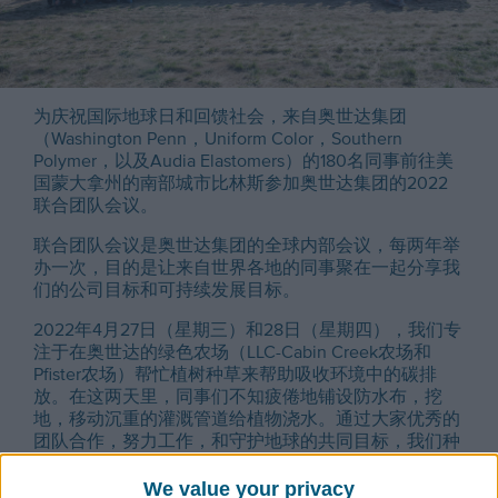
为庆祝国际地球日和回馈社会，来自奥世达集团
（Washington Penn，Uniform Color，Southern
Polymer，以及Audia Elastomers）的180名同事前往美
国蒙大拿州的南部城市比林斯参加奥世达集团的2022
联合团队会议。
联合团队会议是奥世达集团的全球内部会议，每两年举
办一次，目的是让来自世界各地的同事聚在一起分享我
们的公司目标和可持续发展目标。
2022年4月27日（星期三）和28日（星期四），我们专
注于在奥世达的绿色农场（LLC-Cabin Creek农场和
Pfister农场）帮忙植树种草来帮助吸收环境中的碳排
放。在这两天里，同事们不知疲倦地铺设防水布，挖
地，移动沉重的灌溉管道给植物浇水。通过大家优秀的
团队合作，努力工作，和守护地球的共同目标，我们种
植了约4200棵树。这将有助于抵消我们为客户服务所
产生的碳排放，继续坚持我们的碳中和之路。我们为在
We value your privacy