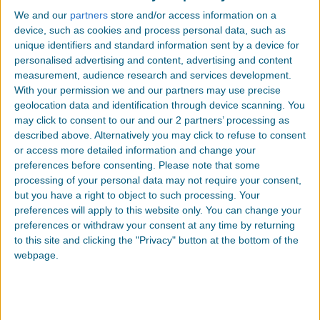
这么短的时间内取得的共同成就而感到自豪。
We and our
partners
store and/or access information on a
device, such as cookies and process personal data, such as
非常感谢参加本次重大活动的所有同事们，祝贺大家出
unique identifiers and standard information sent by a device for
色地完成工作。我们期待继续奥世达集团的优良传统，
通过服务社会和地球，共同建设一个美好的世界。
personalised advertising and content, advertising and content
measurement, audience research and services development.
您同样可以做出改变——无论大小，我们团结合作积极
With your permission we and our partners may use precise
改变环境就可以创造不凡。
geolocation data and identification through device scanning. You
may click to consent to our and our 2 partners’ processing as
described above. Alternatively you may click to refuse to consent
or access more detailed information and change your
preferences before consenting.
Please note that some
processing of your personal data may not require your consent,
but you have a right to object to such processing. Your
preferences will apply to this website only. You can change your
联系方式
preferences or withdraw your consent at any time by returning
to this site and clicking the "Privacy" button at the bottom of the
webpage.
请从我们众多的产品中选择最适合您的，或者让我们替
您订制。
请致电：
+86-755-84638000