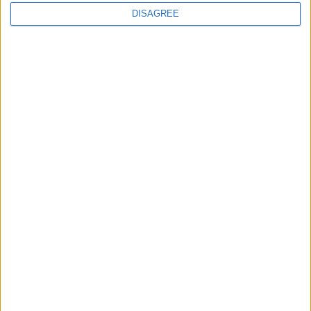
DISAGREE
提交
公司
联系方式
职业生涯
市场活动