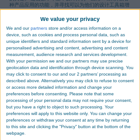
种产品应用的功能，并寻找可以为他们的设计工具箱增
加一种新的设计工具，即可以包胶任何基材（包括
PETG，POM，ABS等等）的TPE材料。 这些TPE材料具
We value your privacy
有可定制的触觉特性，可以是有抓力，柔软，柔滑，丝
We and our
partners
store and/or access information on a
滑，湿止滑，蓬松，易弯曲等等; 色彩一直是设计过程
device, such as cookies and process personal data, such as
中的首要属性之一，寻找具有非填充材料清晰度的填充
unique identifiers and standard information sent by a device for
TPE材料，可以以低成本获得鲜艳色彩的效果; TPE的硬
personalised advertising and content, advertising and content
度也可以做得越来越低…甚至可以柔软到邵氏OOO的级
别，这些软胶可应用于多种产品。 今年我们将会寻找更
measurement, audience research and services development.
多具有创意的设计，想象一下，一张注塑成型的TPE表
With your permission we and our partners may use precise
皮材料，面积非常大，非常薄……薄到小于1mm的厚
geolocation data and identification through device scanning. You
度，就像纺织面料一样。 这些像表皮一样的TPE材料将
may click to consent to our and our 2 partners’ processing as
用于汽车仪表板，笔记本电脑外壳等更多应用。
described above. Alternatively you may click to refuse to consent
or access more detailed information and change your
零部件设计和加工性能将成为TPE材料不断发展的关
preferences before consenting.
Please note that some
键。 工艺工程师们将运用他们久经考验的专业知识与新
processing of your personal data may not require your consent,
技术相结合，以确保零部件不仅外观好，而且生产效率
but you have a right to object to such processing. Your
高，浪费少。
preferences will apply to this website only. You can change your
preferences or withdraw your consent at any time by returning
更多相关信息，请访问网站：
to this site and clicking the "Privacy" button at the bottom of the
www.audiaelastomers.com
webpage.